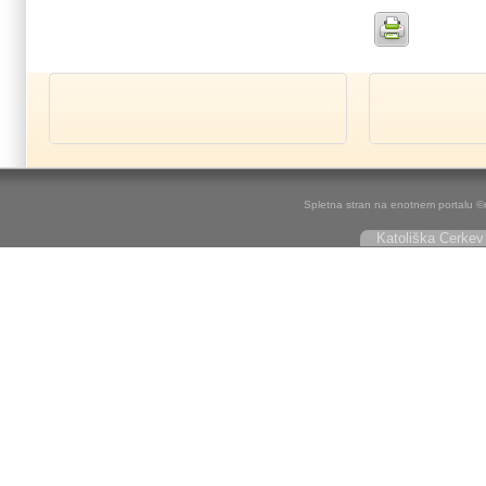
Spletna stran na enotnem portalu ©r
Katoliška Cerkev 