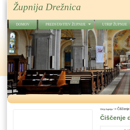
Župnija Drežnica
DOMOV
PREDSTAVITEV ŽUPNIJE
UTRIP ŽUPNIJE
->
Čiščenje
Utrip župnije
Čiščenje 